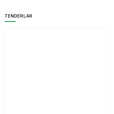
TENDERLAR
Yuklab olish
DOCX