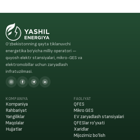
O‘zbekistonning qayta tiklanuvchi
energetika bo‘yicha milliy operatori —
quyosh elektr stansiyalari, mikro-GES va
elektromobillar uchun zaryadlash
infratuzilmasi.
KOMPANIYA
FAOLIYAT
Kompaniya
QFES
Rahbariyat
Mikro GES
Yangiliklar
EV zaryadlash stansiyalari
Maqolalar
QFESlar ro'yxati
Hujjatlar
Xaridlar
Mijozimiz bo'lish