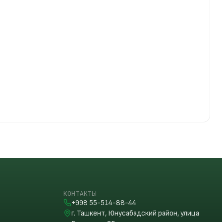
Скачать
DOCX
Скачать
DOCX
Скачать
DOCX
КОНТАКТЫ
+998 55-514-88-44
г. Ташкент, Юнусабадский район, улица