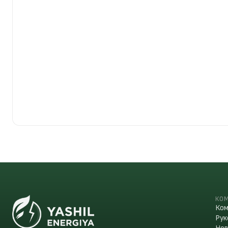
КО
Ком
Рук