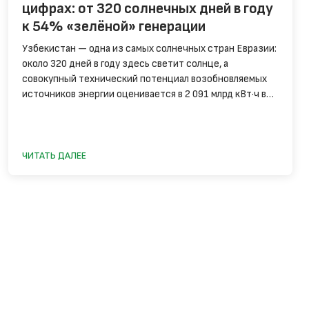
цифрах: от 320 солнечных дней в году
к 54% «зелёной» генерации
Узбекистан — одна из самых солнечных стран Евразии:
около 320 дней в году здесь светит солнце, а
совокупный технический потенциал возобновляемых
источников энергии оценивается в 2 091 млрд кВт·ч в
год — это примерно в 30 раз больше, чем страна
потребляет. Ещё пять лет назад эти цифры оставались
лишь потенциалом на бумаге. Сегодня они
превращаются в гигаватты работающих станций,
ЧИТАТЬ ДАЛЕЕ
накопителей и домашних солнечных крыш.
Разбираемся, что произошло с зелёной энергетикой
страны — в цифрах и фактах.