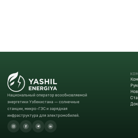
ЭЛЕКТРОННАЯ ПОЧТА
info@yashil-energiya.uz
КО
Ком
Рук
Нов
Национальный оператор возобновляемой
Ста
энергетики Узбекистана — солнечные
До
станции, микро-ГЭС и зарядная
инфраструктура для электромобилей.