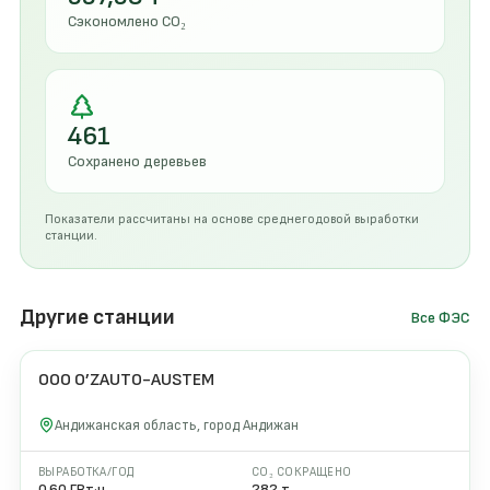
Сэкономлено CO₂
461
Сохранено деревьев
Показатели рассчитаны на основе среднегодовой выработки
станции.
Другие станции
Все ФЭС
OOO O’ZAUTO-AUSTEM
370 кВт
2024
Андижанская область, город Андижан
ВЫРАБОТКА/ГОД
CO₂ СОКРАЩЕНО
0,60 ГВт·ч
282 т