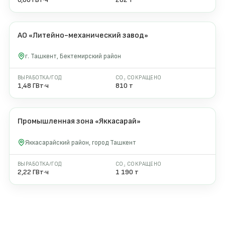
АО «Литейно-механический завод»
1 000 кВт
2026
г. Ташкент, Бектемирский район
ВЫРАБОТКА/ГОД
CO₂ СОКРАЩЕНО
1,48 ГВт·ч
810 т
Промышленная зона «Яккасарай»
1 500 кВт
2026
Яккасарайский район, город Ташкент
ВЫРАБОТКА/ГОД
CO₂ СОКРАЩЕНО
2,22 ГВт·ч
1 190 т