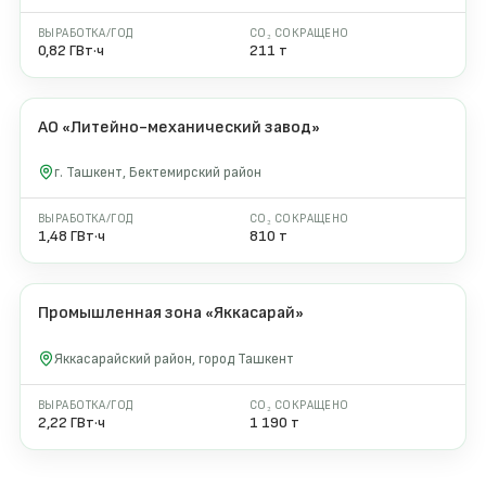
ВЫРАБОТКА/ГОД
CO₂ СОКРАЩЕНО
0,82 ГВт·ч
211 т
АО «Литейно-механический завод»
1 000 кВт
2026
г. Ташкент, Бектемирский район
ВЫРАБОТКА/ГОД
CO₂ СОКРАЩЕНО
1,48 ГВт·ч
810 т
Промышленная зона «Яккасарай»
1 500 кВт
2026
Яккасарайский район, город Ташкент
ВЫРАБОТКА/ГОД
CO₂ СОКРАЩЕНО
2,22 ГВт·ч
1 190 т