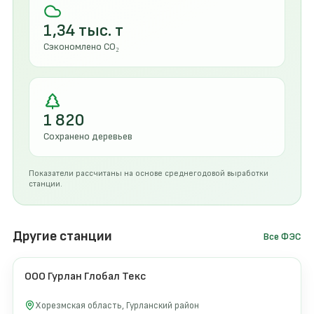
1,34 тыс. т
Сэкономлено CO₂
1 820
Сохранено деревьев
Показатели рассчитаны на основе среднегодовой выработки
станции.
Другие станции
Все ФЭС
ООО Гурлан Глобал Текс
500 кВт
2024
Хорезмская область, Гурланский район