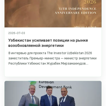
2026-07-03
Узбекистан усиливает позиции на рынке
возобновляемой энергетики
В интервью для проекта The Investor Uzbekistan 2026
заместитель Премьер-министра — министр энергетики
Республики Узбекистан Журабек Мирзамахмудов
рассказал о трансформации энергетического сектора
страны, развитии возобновляемых источников энергии и
создании устойчивых условий для международных
инвесторов. Основной акцент сделан на росте
солнечной и ветровой генерации, развитии систем
накопления энергии и долгосрочной инвестиционной
стратегии до 2030 года.