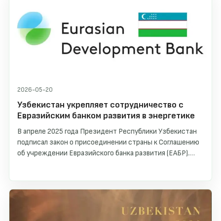
2026-05-20
Узбекистан укрепляет сотрудничество с
Евразийским банком развития в энергетике
В апреле 2025 года Президент Республики Узбекистан
подписал закон о присоединении страны к Соглашению
об учреждении Евразийского банка развития (ЕАБР).
Таким образом, Узбекистан стал седьмым участником
банка. В рамках данного сотрудничества недавно было
открыто официальное представительство ЕАБР в
Ташкенте, что создало новые возможности для
углубления взаимодействия и реализации совместных
инвестиционных проектов.