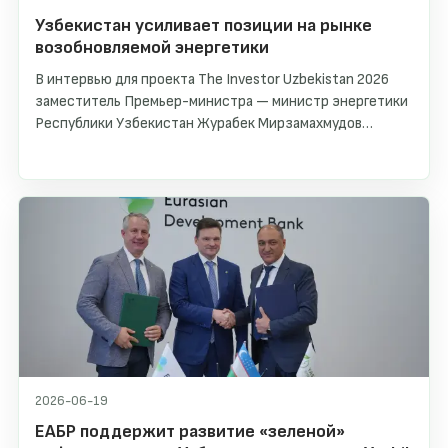
Узбекистан усиливает позиции на рынке
возобновляемой энергетики
В интервью для проекта The Investor Uzbekistan 2026
заместитель Премьер-министра — министр энергетики
Республики Узбекистан Журабек Мирзамахмудов
рассказал о трансформации энергетического сектора
страны, развитии возобновляемых источников энергии и
создании устойчивых условий для международных
инвесторов. Основной акцент сделан на росте
солнечной и ветровой генерации, развитии систем
накопления энергии и долгосрочной инвестиционной
стратегии до 2030 года.
2026-06-19
ЕАБР поддержит развитие «зеленой»