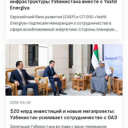
инфраструктуры Узбекистана вместе с Yashil
Energiya
Евразийский банк развития (ЕАБР) и СП ООО «Yashil
Energiya» подписали меморандум о сотрудничестве в
сфере возобновляемой энергетики. Стороны планируют
совместно финансировать и реализовывать проекты в
области распределенной солнечной генерации,
строительства зарядных станций для электромобилей и
малых гидроэлектростанций на территории
Узбекистана.
2026-04-16
$20 млрд инвестиций и новые мегапроекты:
Узбекистан усиливает сотрудничество с ОАЭ
Делегация Узбекистана во главе с вице-премьером