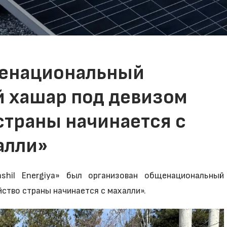
енациональный
 хашар под девизом
страны начинается с
алли»
il Energiya» был организован общенациональный
ство страны начинается с махалли».