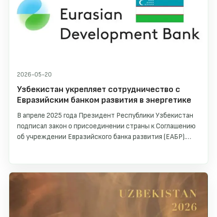
2026-05-20
Узбекистан укрепляет сотрудничество с
Евразийским банком развития в энергетике
В апреле 2025 года Президент Республики Узбекистан
подписал закон о присоединении страны к Соглашению
об учреждении Евразийского банка развития (ЕАБР).
Таким образом, Узбекистан стал седьмым участником
банка. В рамках данного сотрудничества недавно было
открыто официальное представительство ЕАБР в
Ташкенте, что создало новые возможности для
углубления взаимодействия и реализации совместных
инвестиционных проектов.