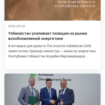
2026-07-03
Узбекистан усиливает позиции на рынке
возобновляемой энергетики
В интервью для проекта The Investor Uzbekistan 2026
заместитель Премьер-министра — министр энергетики
Республики Узбекистан Журабек Мирзамахмудов
рассказал о трансформации энергетического сектора
страны, развитии возобновляемых источников энергии и
создании устойчивых условий для международных
инвесторов. Основной акцент сделан на росте
солнечной и ветровой генерации, развитии систем
накопления энергии и долгосрочной инвестиционной
стратегии до 2030 года.